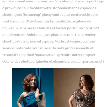
emplacement avec une vue mer à tomber et plusieurs parkings
à proximité pour faciliter votre stationnement. L’espace de
shooting est (beaucoup) plus grand et plus confortable pour
tout le monde! J’ai désormais la possibilité d’explorer de
nouveaux schémas de lumière et laisser parler ma créativité
plus librement. Voici quelques photos de mon tout premier
shooting dans ce nouvel espace, Marie est venue pour une
séance maternité avec mise en beauté professionnelle et
tenues d’exception! Nous avons pu prendre notre temps et
obtenir des photos originales et élégantes, vous en pensez quoi ?