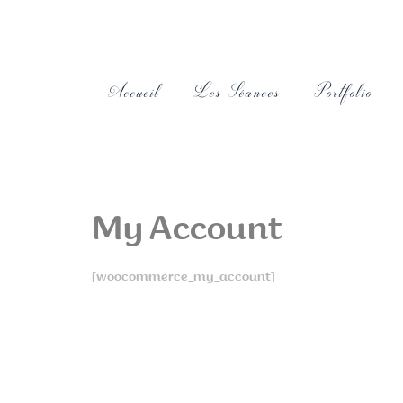
Accueil
Les Séances
Portfolio
My Account
[woocommerce_my_account]