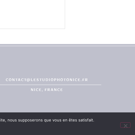
CONTACT@LESTUDIOPHOTONICE.FR
NICE, FRANCE
 site, nous supposerons que vous en êtes satisfait.
©JOHN KEATING